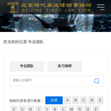
您当前的位置:
专业团队
专业团队
实习律师
全部
A
B
C
D
E
按姓氏拼音进行检索：
F
G
H
I
J
K
L
M
N
O
P