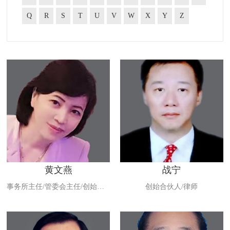
Q
R
S
T
U
V
W
X
Y
Z
黄文燕
战宁
事务所主任/管委会主任/创始合伙人/律师
创始合伙人/律师